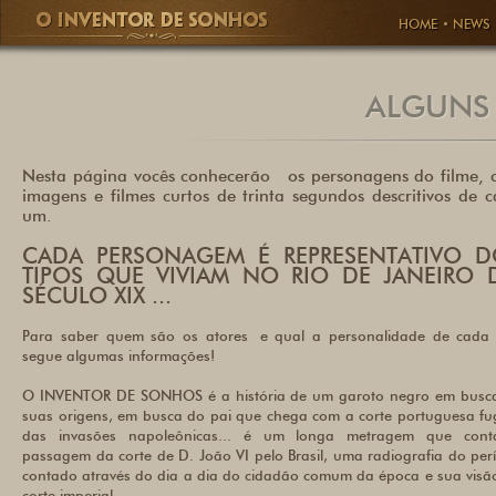
HOME
NEWS
ALGUNS
Nesta página vocês conhecerão os personagens do filme,
imagens e filmes curtos de trinta segundos descritivos de 
um.
CADA PERSONAGEM É REPRESENTATIVO D
TIPOS QUE VIVIAM NO RIO DE JANEIRO 
SÉCULO XIX ...
Para saber quem são os atores e qual a personalidade de cada
segue algumas informações!
O INVENTOR DE SONHOS é a história de um garoto negro em busc
suas origens, em busca do pai que chega com a corte portuguesa fu
das invasões napoleônicas... é um longa metragem que con
passagem da corte de D. João VI pelo Brasil, uma radiografia do per
contado através do dia a dia do cidadão comum da época e sua visã
corte imperial.