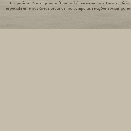
A oposição “casa-grande X senzala” representava bem a divisão
especialmente nas áreas urbanas, no campo as relações sociais pare